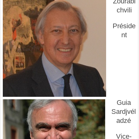
Zourabi
chvili
Préside
nt
Guia
Sardjvél
adzé
Vice-