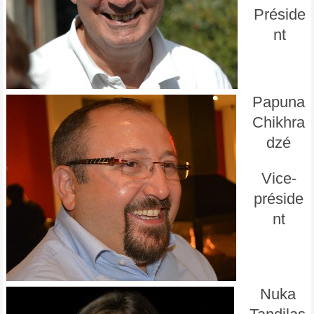
Préside
nt
Papuna
Chikhra
dzé
Vice-
préside
nt
Nuka