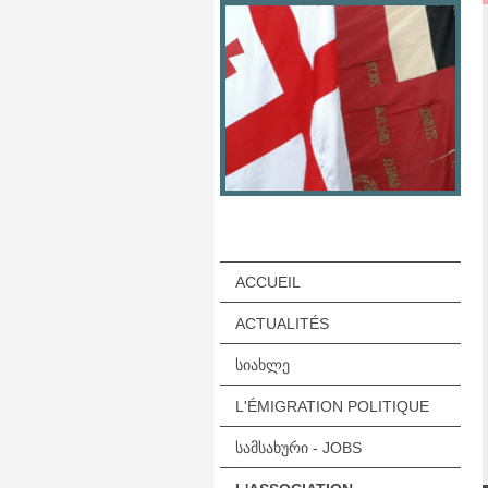
ACCUEIL
ACTUALITÉS
ᲡᲘᲐᲮᲚᲔ
L'ÉMIGRATION POLITIQUE
ᲡᲐᲛᲡᲐᲮᲣᲠᲘ - JOBS