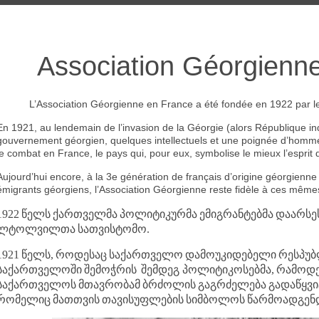
Association Géorgienn
L’Association Géorgienne en France a été fondée en 1922 par les
En 1921, au lendemain de l’invasion de la Géorgie (alors République i
gouvernement géorgien, quelques intellectuels et une poignée d’hommes
le combat en France, le pays qui, pour eux, symbolise le mieux l’esprit d
Aujourd’hui encore, à la 3e génération de français d’origine géorgienne
émigrants géorgiens, l’Association Géorgienne reste fidèle à ces mêmes
1922
წელს
ქართველმა
პოლიტიკურმა
ემიგრანტებმა
დაარსე
ლტოლვილთა
სათვისტომო
.
1921
წელს
,
როდესაც
საქართველო
დამოუკიდებელი
რესპუბ
საქართველოში
შემოჭრის
შემდეგ
პოლიტიკოსებმა
,
რამოდე
საქართველოს
მთავრობამ
ბრძოლის
გაგრძელება
გადაწყვი
რომელიც
მათთვის
თავისუფლების
სიმბოლოს
წარმოადგენ